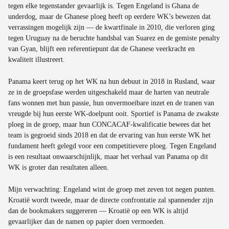
tegen elke tegenstander gevaarlijk is. Tegen Engeland is Ghana de
underdog, maar de Ghanese ploeg heeft op eerdere WK’s bewezen dat
verrassingen mogelijk zijn — de kwartfinale in 2010, die verloren ging
tegen Uruguay na de beruchte handsbal van Suarez en de gemiste penalty
van Gyan, blijft een referentiepunt dat de Ghanese veerkracht en
kwaliteit illustreert.
Panama keert terug op het WK na hun debuut in 2018 in Rusland, waar
ze in de groepsfase werden uitgeschakeld maar de harten van neutrale
fans wonnen met hun passie, hun onvermoeibare inzet en de tranen van
vreugde bij hun eerste WK-doelpunt ooit. Sportief is Panama de zwakste
ploeg in de groep, maar hun CONCACAF-kwalificatie bewees dat het
team is gegroeid sinds 2018 en dat de ervaring van hun eerste WK het
fundament heeft gelegd voor een competitievere ploeg. Tegen Engeland
is een resultaat onwaarschijnlijk, maar het verhaal van Panama op dit
WK is groter dan resultaten alleen.
Mijn verwachting: Engeland wint de groep met zeven tot negen punten.
Kroatië wordt tweede, maar de directe confrontatie zal spannender zijn
dan de bookmakers suggereren — Kroatië op een WK is altijd
gevaarlijker dan de namen op papier doen vermoeden.