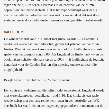
tegen snelheid, Rice tegen Tielemans in de controle van de ruimte
bepaalt wie het tempo dicteert. Het is het type wedstrijd waar ik als
analist van alle WK-deelnemers
naar uitkijk — een duel dat niet door
systemen maar door individuele momenten van genialiteit beslist wordt.
VALUE BETS
De winnaar-markt rond 7.00 biedt marginale waarde — Engeland is
eerder iets overschat dan onderschat, gezien het patroon van verloren
finales. Waar ik wel een kans zie is in de markt op Bellingham als beste
speler van het toernooi rond 8.00. Als Engeland de finale haalt — en de
bookmakers schatten die kans op circa 30% — is Bellingham de logische
kandidaat voor de Gouden Bal, en zijn notering onderwaardeert die
mogelijkheid.
Bekijk
Groep F van het WK 2026
met Engeland.
Een contraire weddenschap die mijn model ondersteunt: Engeland wordt
niet wereldkampioen, beschikbaar rond 1.16. Dat klinkt als een saaie
weddenschap met een laag rendement, maar in een portfolio van WK-
bets biedt het stabiliteit en een nagenoeg gegarandeerd rendement dat de