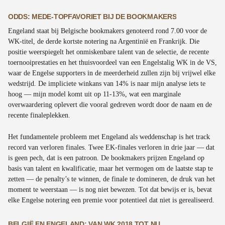
ODDS: MEDE-TOPFAVORIET BIJ DE BOOKMAKERS
Engeland staat bij Belgische bookmakers genoteerd rond 7.00 voor de
WK-titel, de derde kortste notering na Argentinië en Frankrijk. Die
positie weerspiegelt het onmiskenbare talent van de selectie, de recente
toernooiprestaties en het thuisvoordeel van een Engelstalig WK in de VS,
waar de Engelse supporters in de meerderheid zullen zijn bij vrijwel elke
wedstrijd. De impliciete winkans van 14% is naar mijn analyse iets te
hoog — mijn model komt uit op 11-13%, wat een marginale
overwaardering oplevert die vooral gedreven wordt door de naam en de
recente finaleplekken.
Het fundamentele probleem met Engeland als weddenschap is het track
record van verloren finales. Twee EK-finales verloren in drie jaar — dat
is geen pech, dat is een patroon. De bookmakers prijzen Engeland op
basis van talent en kwalificatie, maar het vermogen om de laatste stap te
zetten — de penalty’s te winnen, de finale te domineren, de druk van het
moment te weerstaan — is nog niet bewezen. Tot dat bewijs er is, bevat
elke Engelse notering een premie voor potentieel dat niet is gerealiseerd.
BELGIË EN ENGELAND: VAN WK 2018 TOT NU