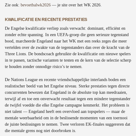
Zie ook:
bevoetbalwk2026
— je site over het WK 2026.
KWALIFICATIE EN RECENTE PRESTATIES
De Engelse kwalificatie verliep zoals verwacht: dominant, efficiënt en
zonder echte spanning. In een UEFA-groep die geen serieuze tegenstand
bood, marcheerde Engeland naar het WK met een reeks zeges die meer
vertelden over de zwakte van de tegenstanders dan over de kracht van de
Three Lions. De bondscoach gebruikte de kwalificatie om nieuwe spelers
in te passen, tactische varianten te testen en de kern van de selectie scherp
te houden zonder onnodige risico’s te nemen.
De Nations League en recente vriendschappelijke interlands boden een
realistischer beeld van het Engelse niveau. Sterke prestaties tegen directe
concurrenten bewezen dat Engeland in de absolute top kan meedraaien,
terwijl af en toe een onverwacht resultaat tegen een mindere tegenstander
de twijfel voedde die elke Engelse campagne kenmerkt. Het probleem is
niet talent — Engeland heeft een overvloed aan topspelers — maar de
mentale weerbaarheid om in de beslissende momenten van een toernooi
de juiste beslissingen te nemen. Twee verloren EK-finales suggereren dat
die mentale grens nog niet doorbroken is.