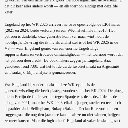
geworden van een natie die elk groot toernooi ingaat met de overtuiging
dat dit keer alles anders wordt — en elk toernooi eindigt met dezelfde
kater.
Engeland op het WK 2026 arriveert na twee opeenvolgende EK-finales
(2021 en 2024, beide verloren) en een WK-halvefinale in 2018. Het
patroon is duidelijk: deze generatie komt ver maar wint nooit de
hoofdprijs. De vraag die ik me als analist stel is of het WK 2026 in de
VS — waar Engeland geniet van een enorme Engelstalige
supportersbasis en vertrouwde omstandigheden — het toernooi wordt dat
het patroon doorbreekt. De bookmakers zeggen ja: Engeland staat
genoteerd rond 7.00, wat het tot de derde favoriet maakt na Argentinië
en Frankrijk. Mijn analyse is genuanceerder.
Wat Engeland bijzonder maakt in deze WK-cyclus is de
generatiewisseling die heeft plaatsgevonden sinds het EK 2024. De ploeg
die in Berlijn de finale verloor tegen Spanje was deels dezelfde als de
ploeg van 2021, maar het WK 2026-elftal is jonger, sneller en technisch
begaafder. Jude Bellingham, Bukayo Saka en Declan Rice vormen een
ruggengraat die nog tien jaar mee kan — als ze nu niet winnen, krijgen
ze meer kansen. Maar die logica heeft Engeland al vaker in slaap gesust.