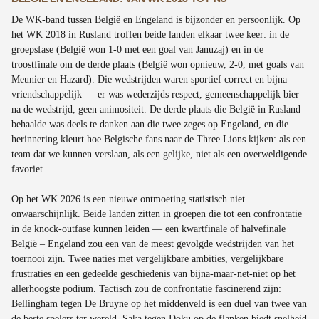
De WK-band tussen België en Engeland is bijzonder en persoonlijk. Op
het WK 2018 in Rusland troffen beide landen elkaar twee keer: in de
groepsfase (België won 1-0 met een goal van Januzaj) en in de
troostfinale om de derde plaats (België won opnieuw, 2-0, met goals van
Meunier en Hazard). Die wedstrijden waren sportief correct en bijna
vriendschappelijk — er was wederzijds respect, gemeenschappelijk bier
na de wedstrijd, geen animositeit. De derde plaats die België in Rusland
behaalde was deels te danken aan die twee zeges op Engeland, en die
herinnering kleurt hoe Belgische fans naar de Three Lions kijken: als een
team dat we kunnen verslaan, als een gelijke, niet als een overweldigende
favoriet.
Op het WK 2026 is een nieuwe ontmoeting statistisch niet
onwaarschijnlijk. Beide landen zitten in groepen die tot een confrontatie
in de knock-outfase kunnen leiden — een kwartfinale of halvefinale
België – Engeland zou een van de meest gevolgde wedstrijden van het
toernooi zijn. Twee naties met vergelijkbare ambities, vergelijkbare
frustraties en een gedeelde geschiedenis van bijna-maar-net-niet op het
allerhoogste podium. Tactisch zou de confrontatie fascinerend zijn:
Bellingham tegen De Bruyne op het middenveld is een duel van twee van
de beste spelers ter wereld, Saka tegen Doku op de flanken biedt snelheid