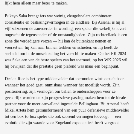
lijkt hem alleen maar beter te maken.
Bukayo Saka brengt iets wat weinig vleugelspelers combineren:
consistentie en beslissingsvermogen in de eindfase. Bij Arsenal is hij al
vijf seizoenen de aanvoerder in wording, een speler die wekelijks levert
ongeacht de tegenstander of de omstandigheden. Zijn rechterflank is een
zone die verdedigers vrezen — hij kan de buitenkant nemen en
voorzetten, hij kan naar binnen trekken en schieten, en hij heeft de
snelheid om in de omschakeling het verschil te maken. Op het EK 2024
was Saka een van de beste spelers van het toernooi; op het WK 2026 wil
hij bewijzen dat die prestatie geen plafond was maar een beginpunt.
Declan Rice is het type middenvelder dat toernooien wint: onzichtbaar
wanneer het goed gaat, onmisbaar wanneer het moeilijk wordt. Zijn
positionering, zijn vermogen om ballen te onderscheppen voor ze
gevaarlijk worden en zijn progressieve passing maken hem tot de ideale
partner voor de meer aanvallend ingestelde Bellingham. Bij Arsenal heeft
Mikel Arteta hem getransformeerd van een puur defensieve middenvelder
tot een box-to-box speler die ook scorend vermogen toevoegt — een
evolutie die zijn waarde voor Engeland exponentieel heeft vergroot.