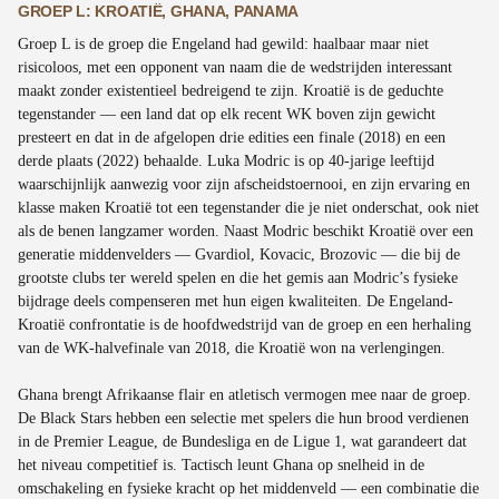
GROEP L: KROATIË, GHANA, PANAMA
Groep L is de groep die Engeland had gewild: haalbaar maar niet
risicoloos, met een opponent van naam die de wedstrijden interessant
maakt zonder existentieel bedreigend te zijn. Kroatië is de geduchte
tegenstander — een land dat op elk recent WK boven zijn gewicht
presteert en dat in de afgelopen drie edities een finale (2018) en een
derde plaats (2022) behaalde. Luka Modric is op 40-jarige leeftijd
waarschijnlijk aanwezig voor zijn afscheidstoernooi, en zijn ervaring en
klasse maken Kroatië tot een tegenstander die je niet onderschat, ook niet
als de benen langzamer worden. Naast Modric beschikt Kroatië over een
generatie middenvelders — Gvardiol, Kovacic, Brozovic — die bij de
grootste clubs ter wereld spelen en die het gemis aan Modric’s fysieke
bijdrage deels compenseren met hun eigen kwaliteiten. De Engeland-
Kroatië confrontatie is de hoofdwedstrijd van de groep en een herhaling
van de WK-halvefinale van 2018, die Kroatië won na verlengingen.
Ghana brengt Afrikaanse flair en atletisch vermogen mee naar de groep.
De Black Stars hebben een selectie met spelers die hun brood verdienen
in de Premier League, de Bundesliga en de Ligue 1, wat garandeert dat
het niveau competitief is. Tactisch leunt Ghana op snelheid in de
omschakeling en fysieke kracht op het middenveld — een combinatie die