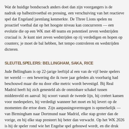
Wat de huidige bondscoach anders doet dan zijn voorgangers is de
nadruk op balbezitvoetbal en pressing, een verschuiving van het reactieve
spel dat Engeland jarenlang kenmerkte. De Three Lions spelen nu
proactief voetbal dat op het hoogste niveau kan concurreren — een
evolutie die op een WK met 48 teams en potentieel zeven wedstrijden
cruciaal is. Je kunt niet zeven wedstrijden op rij verdedigen en hopen op
counters; je moet de bal hebben, het tempo controleren en wedstrijden
dicteren.
SLEUTELSPELERS: BELLINGHAM, SAKA, RICE
Jude Bellingham is op 22-jarige leeftijd al een van de vijf beste spelers
ter wereld — een bewering die ik twee jaar geleden als voorbarig had
beschouwd maar die nu door elke metric wordt bevestigd. Bij Real
Madrid heeft hij zich genesteld als de onmisbare schakel tussen
middenveld en aanval: hij scoort vanuit de tweede lijn, hij creëert kansen
voor medespelers, hij verdedigt wanneer het moet en hij levert op de
momenten die ertoe doen. Zijn aanpassingsvermogen is opmerkelijk —
van Birmingham naar Dortmund naar Madrid, elke stap groter dan de
vorige, en bij elke stap presteert hij beter dan verwacht. Op het WK 2026
is hij de speler rond wie het Engelse spel gebouwd wordt, en die druk