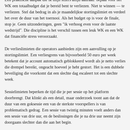
WK een totaalbudget dat je bereid bent te verliezen. Niet te winnen — te
verliezen. Stel dat bedrag in als je maandelijkse stortingslimiet en verdeel
het over de duur van het toernooi. Als het budget op is voor de finale,
stop je. Geen uitzonderingen, geen “ik verhoog even voor de laatste
wedstrijd”. Die discipline is het verschil tussen een leuk WK en een WK
dat financiële stress veroorzaakt.
De verlieslimieten die operators aanbieden zijn een aanvulling op je
stortingslimiet. Een verliesgrens van bijvoorbeeld 50 euro per week
betekent dat je account automatisch geblokkeerd wordt als je netto verlies
die drempel bereikt, ongeacht hoeveel je hebt gestort. Het is een dubbele
beveiliging die voorkomt dat een slechte dag escaleert tot een slechte
week.
Sessielimieten beperken de tijd die je per sessie op het platform
doorbrengt. Dat klinkt als een detail, maar onderzoek toont aan dat de
duur van een goksessie een van de sterkste voorspellers is van
problematisch gedrag. Een sessie van twintig minuten voelt anders dan
een sessie van drie uur, en de beslissingen die je na drie uur neemt zijn
doorgaans slechter dan die aan het begin.