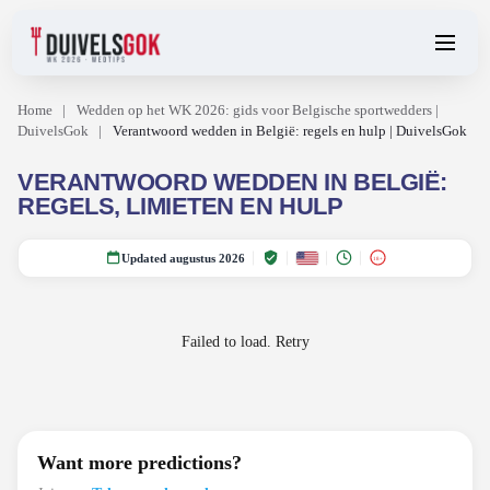
Home
|
Wedden op het WK 2026: gids voor Belgische sportwedders |
DuivelsGok
|
Verantwoord wedden in België: regels en hulp | DuivelsGok
VERANTWOORD WEDDEN IN BELGIË:
REGELS, LIMIETEN EN HULP
Updated augustus 2026
18+
Failed to load.
Retry
Want more predictions?