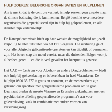
HULP ZOEKEN: BELGISCHE ORGANISATIES EN HULPLIJNEN
Als je merkt dat je de controle verliest, is hulp zoeken geen zwakte maar
de slimste beslissing die je kunt nemen. België beschikt over meerdere
organisaties die gespecialiseerd zijn in hulp bij gokproblemen, en alle
diensten zijn vertrouwelijk.
De Kansspelcommissie biedt op haar website de mogelijkheid om jezelf
vrijwillig te laten uitsluiten via het EPIS-register. Die uitsluiting geldt
voor alle Belgische gelicentieerde operators en kan tijdelijk of permanent
zijn. Het is een stap die moed vereist, maar die duizenden Belgen voor je
al hebben gezet — en die in veel gevallen het keerpunt is geweest.
Het CAD — Centrum voor Alcohol- en andere Drugproblemen — biedt
ook hulp bij gokverslaving en is bereikbaar in heel Vlaanderen. De
hulplijn 0800 35 777 is gratis en anoniem, en de medewerkers zijn
getraind om specifiek met gokgerelateerde problemen om te gaan.
Daarnaast bieden de meeste Vlaamse en Brusselse ziekenhuizen met een
psychiatrische afdeling gespecialiseerde programma’s aan voor
gokverslaving, vaak in combinatie met andere vormen van
verslavingszorg.