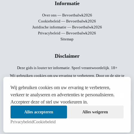
Informatie
Over ons — Bevoetbalwk2026
Cookiebeleid — Bevoetbalwk2026
Juridische informatie — Bevoetbalwk2026
Privacybeleid — Bevoetbalwk2026
Sitemap
Disclaimer
Deze gids is louter ter informatie. Speel verantwoordelijk. 18+
Wij gebruiken cookies om uw ervaring te verbeteren. Door op de site te
blijven, gaat u akkoord met
ons beleid
.
Wij gebruiken cookies om uw ervaring te verbeteren,
Deze site bevat affiliate links. We kunnen een commissie ontvangen als u
verkeer te analyseren en advertenties te personalisieren.
via deze links een aankoop doet, zonder extra kosten voor u.
Accepteer deze of stel uw voorkeuren in.
14:46
Als u kampt met een gokverslaving, kunt u hier hulp
vinden
.
Alles accepteren
Alles weigeren
Privacybeleid
Cookiebeleid
August 2026 | © Bevoetbalwk2026