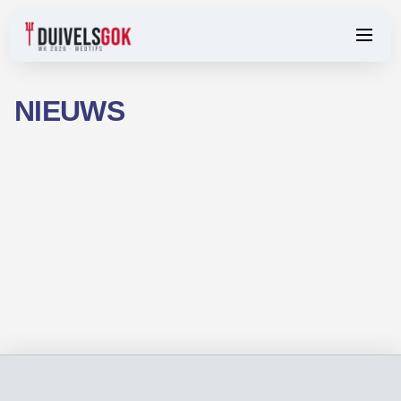
Welkom! We zijn gelanceerd!
NIEUWS
Updated augustus 2026LicensedAvailable in USFast
payouts18+18+ Only Want more predictions? Join our Telegram
channel Join We zijn verheugd de lancering van onze nieuwe
website, «Bevoetbalwk2026»,…