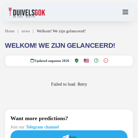
Home
|
news
|
Welkom! We zijn gelanceerd!
WELKOM! WE ZIJN GELANCEERD!
Updated augustus 2026
18+
Failed to load.
Retry
Want more predictions?
Join our
Telegram channel
Join